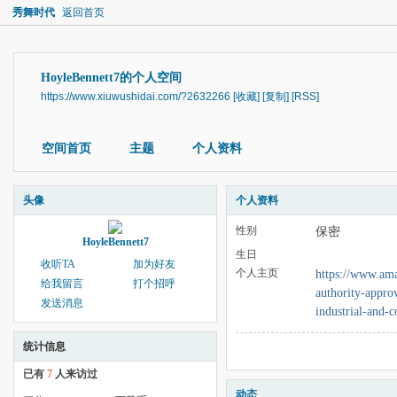
秀舞时代
返回首页
HoyleBennett7的个人空间
https://www.xiuwushidai.com/?2632266
[收藏]
[复制]
[RSS]
空间首页
主题
个人资料
头像
个人资料
性别
保密
HoyleBennett7
生日
收听TA
加为好友
个人主页
https://www.ama
给我留言
打个招呼
authority-approv
发送消息
industrial-and-
统计信息
已有
7
人来访过
动态