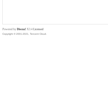
舞
Powered by
Discuz!
X3.4
Licensed
Copyright © 2001-2021, Tencent Cloud.
时