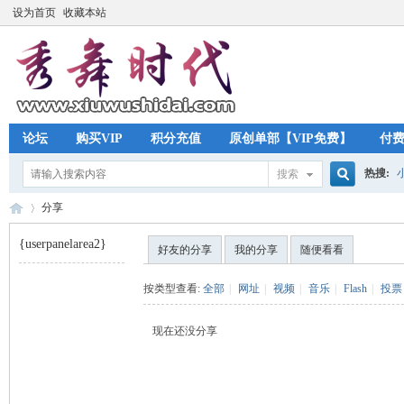
设为首页
收藏本站
论坛
购买VIP
积分充值
原创单部【VIP免费】
付
热搜:
搜索
搜
分享
{userpanelarea2}
好友的分享
我的分享
随便看看
索
秀
›
按类型查看:
全部
|
网址
|
视频
|
音乐
|
Flash
|
投票
现在还没分享