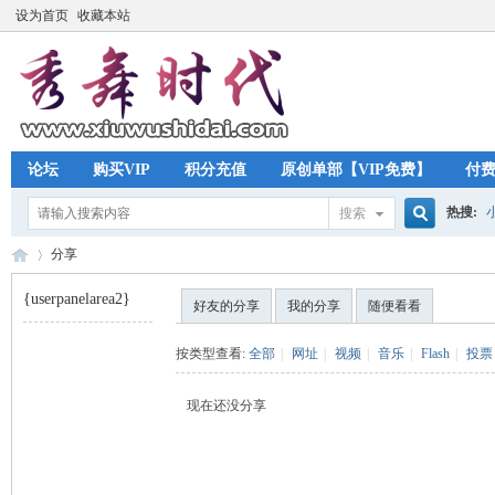
设为首页
收藏本站
论坛
购买VIP
积分充值
原创单部【VIP免费】
付
热搜:
搜索
搜
分享
{userpanelarea2}
好友的分享
我的分享
随便看看
索
秀
›
按类型查看:
全部
|
网址
|
视频
|
音乐
|
Flash
|
投票
现在还没分享