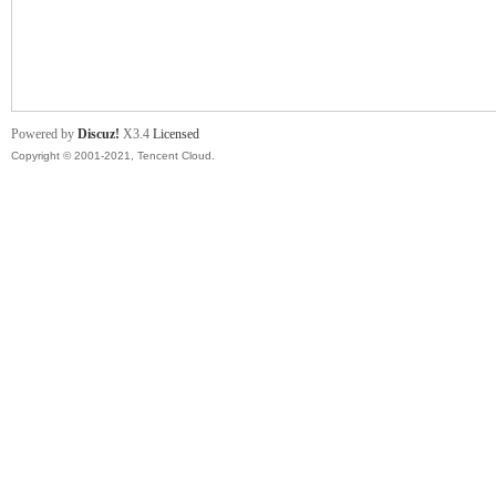
舞
Powered by
Discuz!
X3.4
Licensed
Copyright © 2001-2021, Tencent Cloud.
时