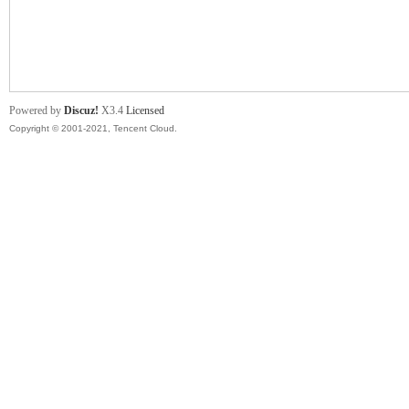
舞
Powered by
Discuz!
X3.4
Licensed
Copyright © 2001-2021, Tencent Cloud.
时