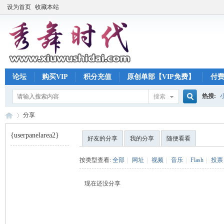
设为首页
收藏本站
论坛
购买VIP
积分充值
原创单部【VIP免费】
付
热搜:
搜索
搜
分享
{userpanelarea2}
好友的分享
我的分享
随便看看
索
秀
›
按类型查看:
全部
|
网址
|
视频
|
音乐
|
Flash
|
投票
现在还没分享