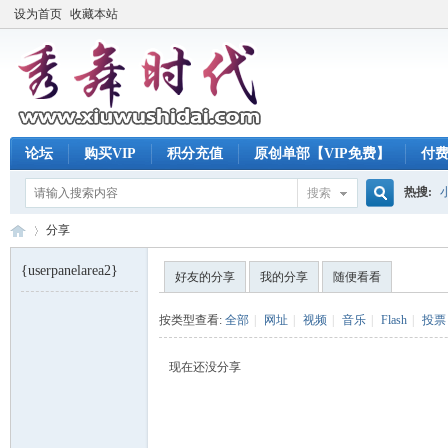
设为首页
收藏本站
论坛
购买VIP
积分充值
原创单部【VIP免费】
付
热搜:
搜索
搜
分享
{userpanelarea2}
好友的分享
我的分享
随便看看
索
秀
›
按类型查看:
全部
|
网址
|
视频
|
音乐
|
Flash
|
投票
现在还没分享