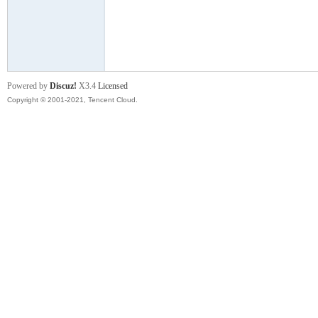
舞
Powered by
Discuz!
X3.4
Licensed
Copyright © 2001-2021, Tencent Cloud.
时