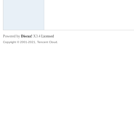
舞
Powered by
Discuz!
X3.4
Licensed
Copyright © 2001-2021, Tencent Cloud.
时