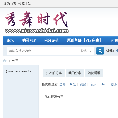
设为首页
收藏本站
论坛
购买VIP
积分充值
原创单部【VIP免费】
付
热搜:
搜索
搜
分享
{userpanelarea2}
好友的分享
我的分享
随便看看
索
秀
›
按类型查看:
全部
|
网址
|
视频
|
音乐
|
Flash
|
投票
现在还没分享