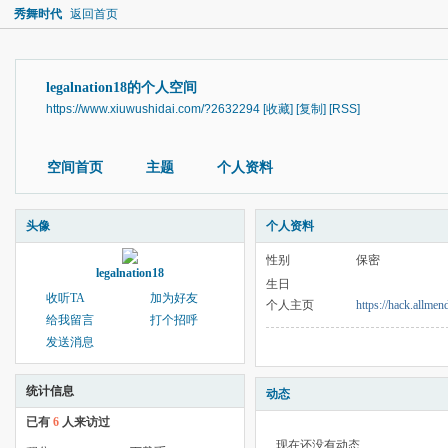
秀舞时代
返回首页
legalnation18的个人空间
https://www.xiuwushidai.com/?2632294
[收藏]
[复制]
[RSS]
空间首页
主题
个人资料
头像
个人资料
性别
保密
legalnation18
生日
收听TA
加为好友
个人主页
https://hack.allme
给我留言
打个招呼
发送消息
统计信息
动态
已有
6
人来访过
现在还没有动态