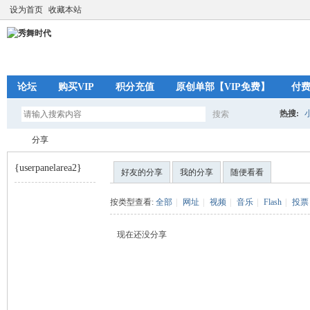
设为首页
收藏本站
论坛
购买VIP
积分充值
原创单部【VIP免费】
付
热搜:
搜索
搜
分享
{userpanelarea2}
好友的分享
我的分享
随便看看
索
秀
›
按类型查看:
全部
|
网址
|
视频
|
音乐
|
Flash
|
投票
现在还没分享