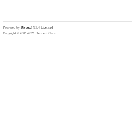
舞
Powered by
Discuz!
X3.4
Licensed
Copyright © 2001-2021, Tencent Cloud.
时
代