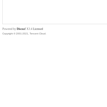
舞
Powered by
Discuz!
X3.4
Licensed
Copyright © 2001-2021, Tencent Cloud.
时