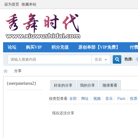
设为首页
收藏本站
论坛
购买VIP
积分充值
原创单部【VIP免费】
付
热搜:
搜索
搜
分享
{userpanelarea2}
好友的分享
我的分享
随便看看
索
秀
›
按类型查看:
全部
|
网址
|
视频
|
音乐
|
Flash
|
投票
现在还没分享