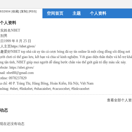
?2632604
[收藏]
[复制]
[RSS]
空间首页
主题
个人资料
个人资料
真实姓名
NBET
性别
男
生日
1999 年 8 月 25 日
个人主页
https://nbet.gives/
兴趣爱好
NBET top nhà cái uy tín cá cược bóng đá uy tín online là một cộng đồng sôi động nơi
ười chơi có thể giao lưu, kết bạn và chia sẻ kinh nghiệm. Với giao diện thân thiện và hỗ trợ kh
ng tận tình, NBET giúp mọi người dễ dàng bước chân vào thế giới giải trí đầy màu sắc này.
bsite: https://nbet.gives/
ail: nbet88@gmail.com
tline: 0978237829
a chỉ: 40 P. Tràng Thi, Hàng Bông, Hoàn Kiếm, Hà Nội, Việt Nam
shtag: #nbet, #linknbet, #nhacainbet, #cacuocnbet, #linkvaonbet
查看全部个人资
动态
现在还没有动态