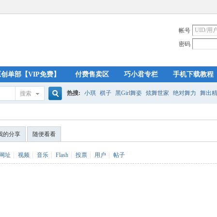
帐号
密码
原创单部【VIP免费】
付费售卖区
巧小君专栏
手机下载教程
热搜:
小琪
棋子
黑Girl舞姿
炫舞世家
绝对舞力
舞出
搜索
搜
我的分享
随便看看
索
网址
|
视频
|
音乐
|
Flash
|
投票
|
用户
|
帖子