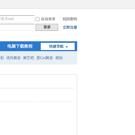
自动登录
找回密码
登录
立即注册
电脑下载教程
快捷导航
精彩
优尚舞姿
舞艺吧
黑Girl舞姿
模拍