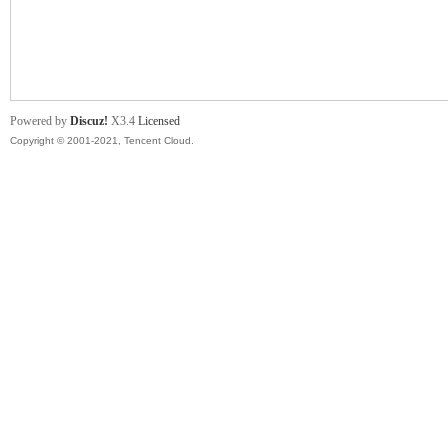
舞
Powered by
Discuz!
X3.4
Licensed
Copyright © 2001-2021, Tencent Cloud.
时