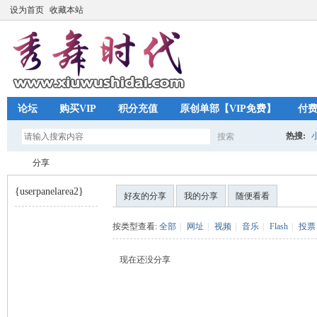
设为首页
收藏本站
论坛
购买VIP
积分充值
原创单部【VIP免费】
付
热搜:
搜索
搜
分享
{userpanelarea2}
好友的分享
我的分享
随便看看
索
秀
›
按类型查看:
全部
|
网址
|
视频
|
音乐
|
Flash
|
投票
现在还没分享