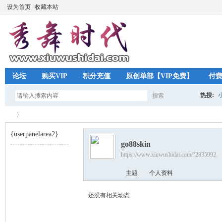
设为首页
收藏本站
论坛
购买VIP
积分充值
原创单部【VIP免费】
付
热搜:
搜索
搜
{userpanelarea2}
go88skin
索
https://www.xiuwushidai.com/?2835992
秀
›
主题
个人资料
还没有相关动态