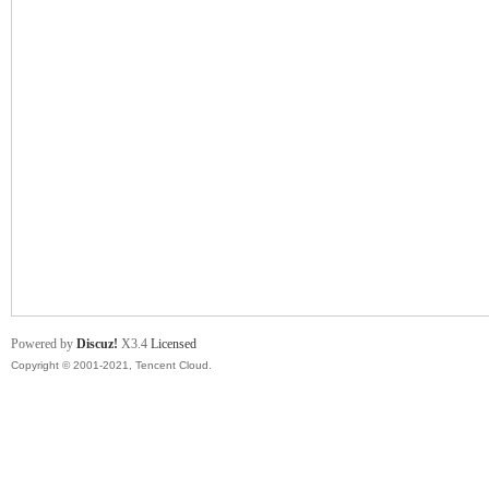
舞
时
Powered by
Discuz!
X3.4
Licensed
Copyright © 2001-2021, Tencent Cloud.