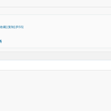
[收藏]
[复制]
[RSS]
料