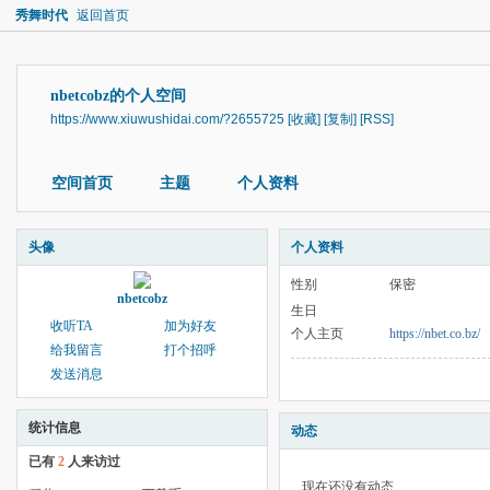
秀舞时代
返回首页
nbetcobz的个人空间
https://www.xiuwushidai.com/?2655725
[收藏]
[复制]
[RSS]
空间首页
主题
个人资料
头像
个人资料
性别
保密
nbetcobz
生日
收听TA
加为好友
个人主页
https://nbet.co.bz/
给我留言
打个招呼
发送消息
统计信息
动态
已有
2
人来访过
现在还没有动态