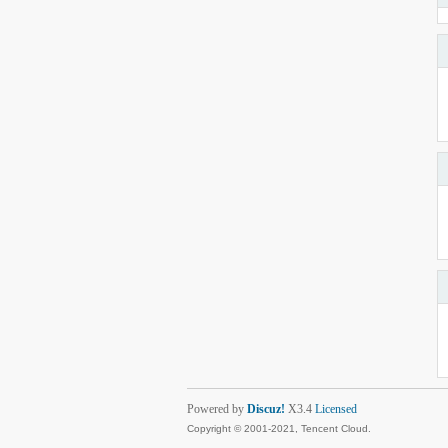
Powered by
Discuz!
X3.4
Licensed
Copyright © 2001-2021, Tencent Cloud.