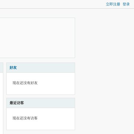
立即注册
登录
好友
现在还没有好友
最近访客
现在还没有访客