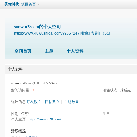
秀舞时代
返回首页
sunwin28com的个人空间
https://www.xiuwushidai.com/?2657247
[收藏]
[复制]
[RSS]
空间首页
主题
个人资料
个人资料
sunwin28com
(UID: 2657247)
空间访问量
3
邮箱状态
未验证
统计信息
好友数 0
|
回帖数 0
|
主题数 0
性别
保密
生日
-
个人主页
https://sunwin28.com/
活跃概况