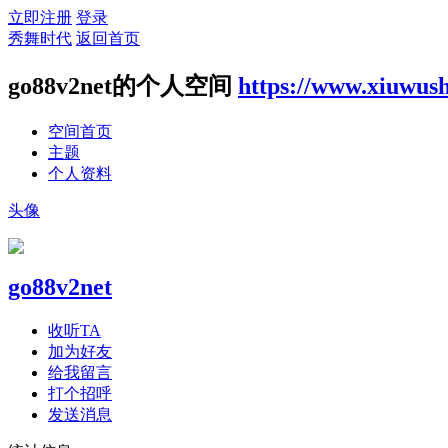
立即注册
登录
秀舞时代
返回首页
go88v2net的个人空间
https://www.xiuwus
空间首页
主题
个人资料
头像
go88v2net
收听TA
加为好友
给我留言
打个招呼
发送消息