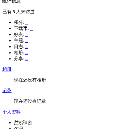
统计信息
已有
5
人来访过
积分:
--
下载币:
--
好友:
--
主题:
--
日志:
--
相册:
--
分享:
--
相册
现在还没有相册
记录
现在还没有记录
个人资料
性别
保密
生日