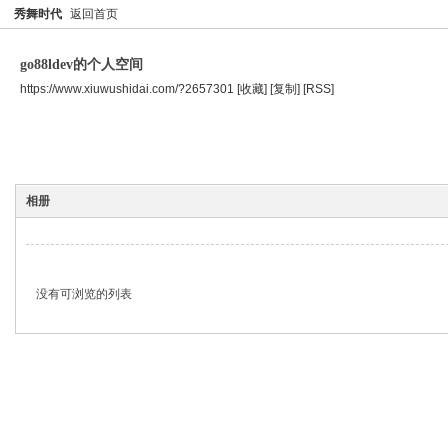
秀舞时代
返回首页
go88ldev的个人空间
https://www.xiuwushidai.com/?2657301
[收藏]
[复制]
[RSS]
空间首页
主题
个人资料
相册
没有可浏览的列表