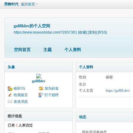
秀舞时代
返回首页
go88ldev的个人空间
https://www.xiuwushidai.com/?2657301
[收藏]
[复制]
[RSS]
空间首页
主题
个人资料
头像
个人资料
性别
保密
go88ldev
生日
收听TA
加为好友
个人主页
https://go88l.dev/
给我留言
打个招呼
发送消息
统计信息
动态
已有
2
人来访过
现在还没有动态