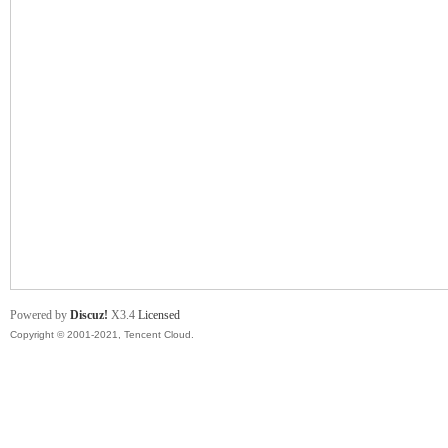
舞
时
Powered by
Discuz!
X3.4
Licensed
Copyright © 2001-2021, Tencent Cloud.