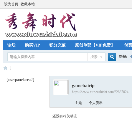
设为首页
收藏本站
论坛
购买VIP
积分充值
原创单部【VIP免费】
付
热搜:
搜索
搜
{userpanelarea2}
gamebairip
索
https://www.xiuwushidai.com/?2837024
秀
›
主题
个人资料
还没有相关动态