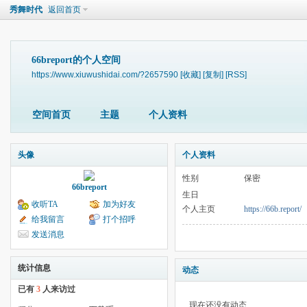
秀舞时代
返回首页
66breport的个人空间
https://www.xiuwushidai.com/?2657590
[收藏]
[复制]
[RSS]
空间首页
主题
个人资料
头像
个人资料
性别
保密
66breport
生日
收听TA
加为好友
个人主页
https://66b.report/
给我留言
打个招呼
发送消息
统计信息
动态
已有
3
人来访过
现在还没有动态