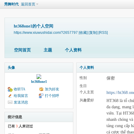
秀舞时代
返回首页
ht368one1的个人空间
https://www.xiuwushidai.com/?2657797
[收藏]
[复制]
[RSS]
空间首页
主题
个人资料
头像
个人资料
性别
保密
ht368one1
生日
收听TA
加为好友
个人主页
https://ht368.on
给我留言
打个招呼
兴趣爱好
HT368 là tổ chức
发送消息
đa dạng, mang l
viên. Tại HT368
统计信息
nhanh chóng và 
tảng cung cấp hà
已有
3
人来访过
cá cược thể tha