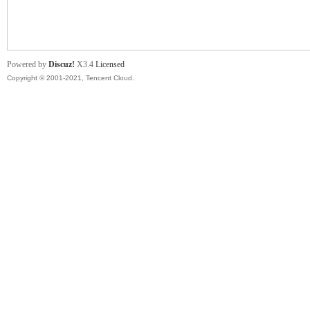
舞
Powered by
Discuz!
X3.4
Licensed
Copyright © 2001-2021, Tencent Cloud.
时
代