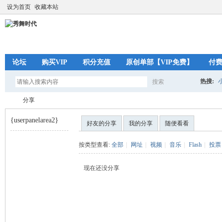
设为首页
收藏本站
论坛
购买VIP
积分充值
原创单部【VIP免费】
付
热搜:
搜索
搜
分享
{userpanelarea2}
好友的分享
我的分享
随便看看
索
秀
›
按类型查看:
全部
|
网址
|
视频
|
音乐
|
Flash
|
投票
现在还没分享