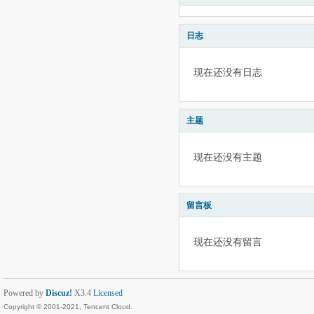
日志
现在还没有日志
主题
现在还没有主题
留言板
现在还没有留言
Powered by
Discuz!
X3.4
Licensed
Copyright © 2001-2021, Tencent Cloud.