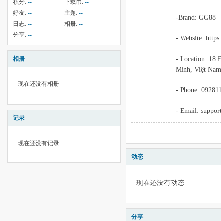
积分:
--
下载币:
--
好友:
--
主题:
--
-Brand: GG88
日志:
--
相册:
--
分享:
--
- Website: https
- Location: 18 
相册
Minh, Việt Nam
现在还没有相册
- Phone: 09281
- Email: suppo
记录
现在还没有记录
动态
现在还没有动态
分享