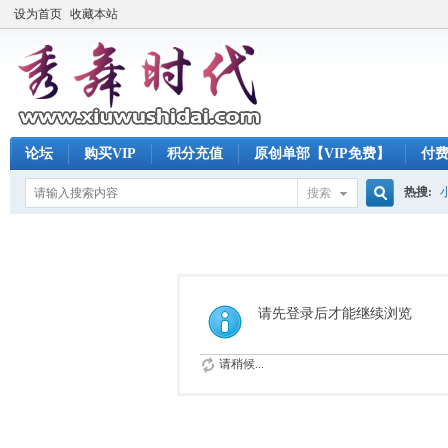
设为首页
收藏本站
论坛
购买VIP
积分充值
原创单部【VIP免费】
付
热搜:
搜索
搜
索
请先登录后才能继续浏览
请稍候...