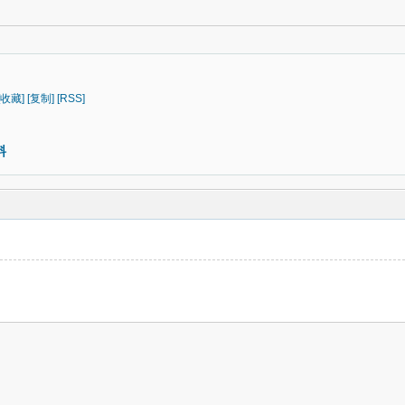
[收藏]
[复制]
[RSS]
料