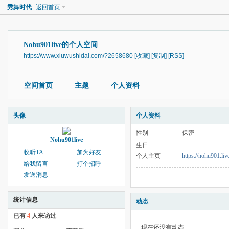
秀舞时代
返回首页
Nohu901live的个人空间
https://www.xiuwushidai.com/?2658680
[收藏]
[复制]
[RSS]
空间首页
主题
个人资料
头像
个人资料
性别
保密
Nohu901live
生日
收听TA
加为好友
个人主页
https://nohu901.liv
给我留言
打个招呼
发送消息
统计信息
动态
已有
4
人来访过
现在还没有动态