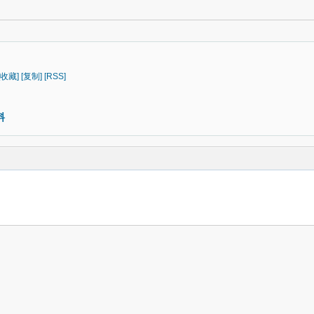
[收藏]
[复制]
[RSS]
料