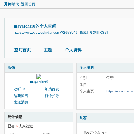
秀舞时代
返回首页
mayarcher0的个人空间
https://www.xiuwushidai.com/?2658946
[收藏]
[复制]
[RSS]
空间首页
主题
个人资料
头像
个人资料
性别
保密
mayarcher0
生日
收听TA
加为好友
个人主页
https://notes.me
给我留言
打个招呼
发送消息
统计信息
动态
已有
6
人来访过
现在还没有动态