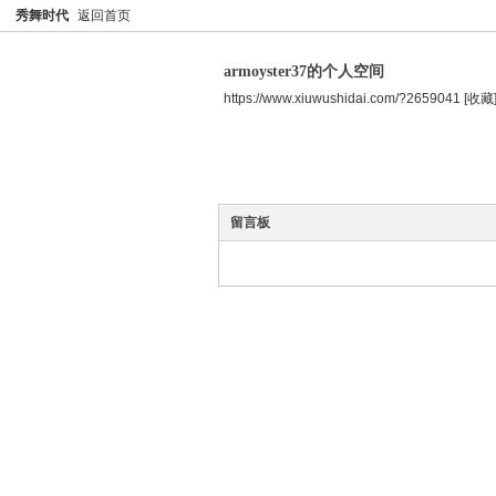
秀舞时代
返回首页
armoyster37的个人空间
https://www.xiuwushidai.com/?2659041
[收藏
空间首页
主题
个人资料
留言板