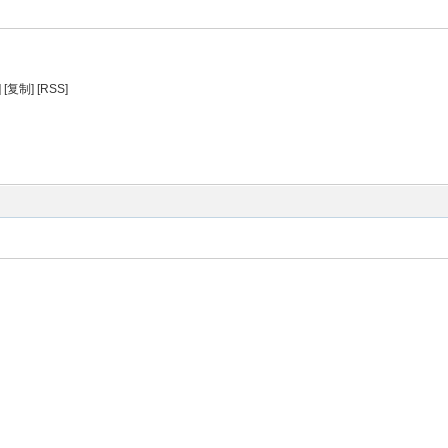
]
[复制]
[RSS]