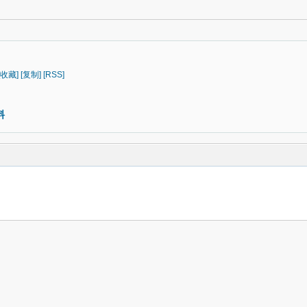
[收藏]
[复制]
[RSS]
料