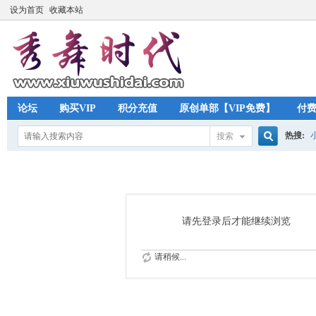
设为首页
收藏本站
论坛
购买VIP
积分充值
原创单部【VIP免费】
付
热搜:
搜索
搜
索
请先登录后才能继续浏览
请稍候...