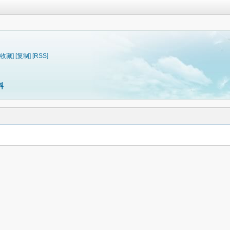
[收藏]
[复制]
[RSS]
料