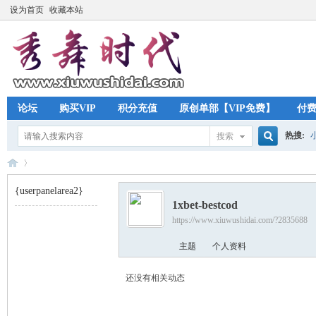
设为首页
收藏本站
论坛
购买VIP
积分充值
原创单部【VIP免费】
付
热搜:
搜索
搜
{userpanelarea2}
1xbet-bestcod
索
https://www.xiuwushidai.com/?2835688
秀
›
主题
个人资料
还没有相关动态