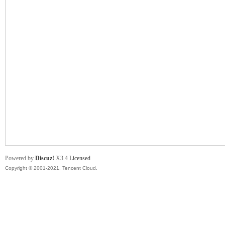
舞
时
Powered by
Discuz!
X3.4
Licensed
Copyright © 2001-2021, Tencent Cloud.