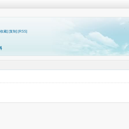
[收藏]
[复制]
[RSS]
料