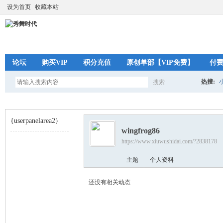
设为首页
收藏本站
论坛
购买VIP
积分充值
原创单部【VIP免费】
付
热搜:
搜索
搜
{userpanelarea2}
wingfrog86
索
https://www.xiuwushidai.com/?2838178
秀
›
主题
个人资料
还没有相关动态