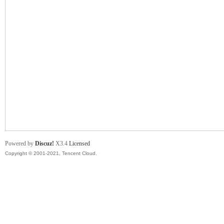
舞
时
Powered by
Discuz!
X3.4
Licensed
Copyright © 2001-2021, Tencent Cloud.
代