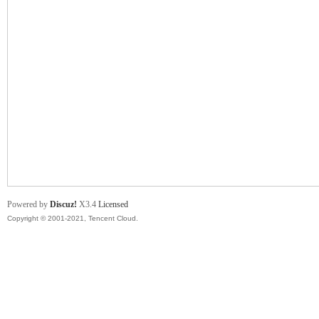
舞
时
Powered by
Discuz!
X3.4
Licensed
Copyright © 2001-2021, Tencent Cloud.
代