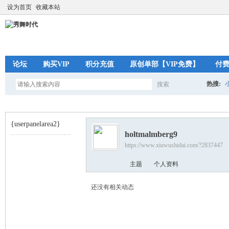
设为首页
收藏本站
论坛
购买VIP
积分充值
原创单部【VIP免费】
付
热搜:
搜索
搜
{userpanelarea2}
holtmalmberg9
索
https://www.xiuwushidai.com/?2837447
秀
›
主题
个人资料
还没有相关动态