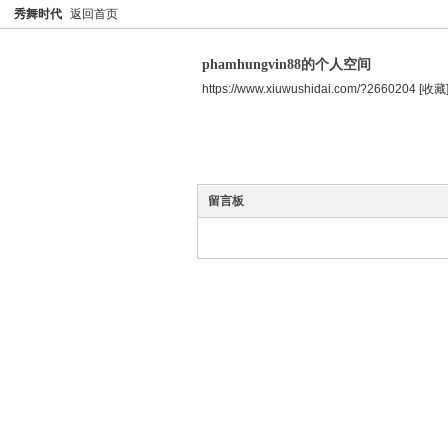
秀舞时代
返回首页
phamhungvin88的个人空间
https://www.xiuwushidai.com/?2660204
[收藏
空间首页
主题
个人资料
留言板