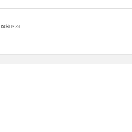
]
[复制]
[RSS]