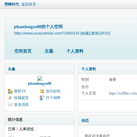
秀舞时代
返回首页
phamlongxo88的个人空间
https://www.xiuwushidai.com/?2660234
[收藏]
[复制]
[RSS]
空间首页
主题
个人资料
头像
个人资料
性别
保密
phamlongxo88
生日
收听TA
加为好友
个人主页
https://xo88no.co
给我留言
打个招呼
发送消息
统计信息
动态
已有
3
人来访过
现在还没有动态