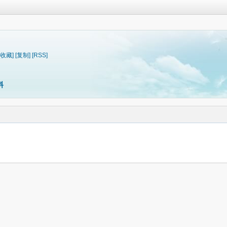
[收藏]
[复制]
[RSS]
料