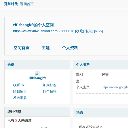
秀舞时代
返回首页
riflebangle9的个人空间
https://www.xiuwushidai.com/?2660818
[收藏]
[复制]
[RSS]
空间首页
主题
个人资料
头像
个人资料
性别
保密
riflebangle9
生日
收听TA
加为好友
个人主页
https://www.googl
给我留言
打个招呼
发送消息
统计信息
动态
已有
5
人来访过
现在还没有动态