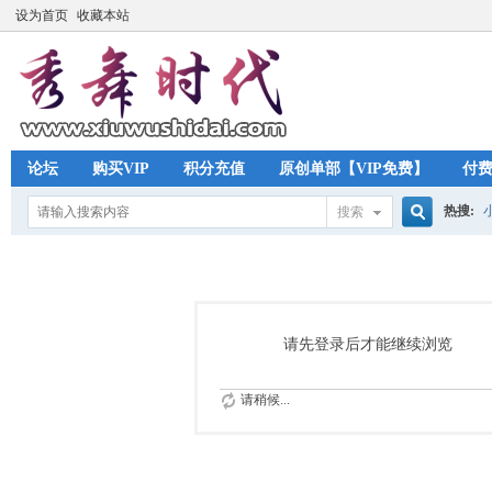
设为首页
收藏本站
论坛
购买VIP
积分充值
原创单部【VIP免费】
付
热搜:
搜索
搜
索
请先登录后才能继续浏览
请稍候...