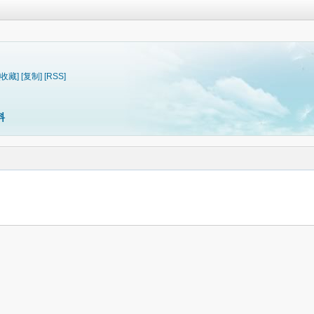
[收藏]
[复制]
[RSS]
料