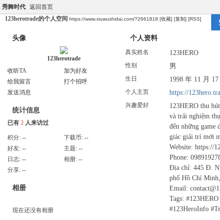
秀舞时代
返回首页
123herotrade的个人空间
https://www.xiuwushidai.com/?2661818
[收藏]
[复制]
[RSS]
头像
个人资料
真实姓名
123HERO
123herotrade
性别
男
收听TA
加为好友
生日
1998 年 11 月 1
给我留言
打个招呼
个人主页
https://123hero.tr
发送消息
兴趣爱好
123HERO thu hút 
统计信息
và trải nghiệm th
已有
2
人来访过
đến những game đ
giác giải trí mới 
积分:
--
下载币:
--
Website: https://1
好友:
--
主题:
--
Phone: 09891927
日志:
--
相册:
--
Địa chỉ: 445 Đ. 
分享:
--
phố Hồ Chí Minh
相册
Email: contact@1
Tags: #123HERO 
#123HeroInfo #T
现在还没有相册