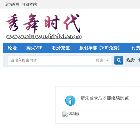
设为首页
收藏本站
论坛
购买VIP
积分充值
原创单部【VIP免费】
付
热搜:
搜索
搜
索
请先登录后才能继续浏览
请稍候...