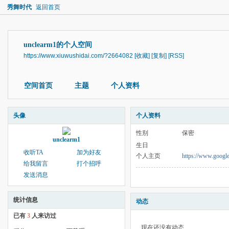
秀舞时代
返回首页
unclearm1的个人空间
https://www.xiuwushidai.com/?2664082
[收藏]
[复制]
[RSS]
空间首页
主题
个人资料
头像
个人资料
性别
保密
unclearm1
生日
收听TA
加为好友
个人主页
https://www.google
给我留言
打个招呼
发送消息
统计信息
动态
已有
3
人来访过
现在还没有动态