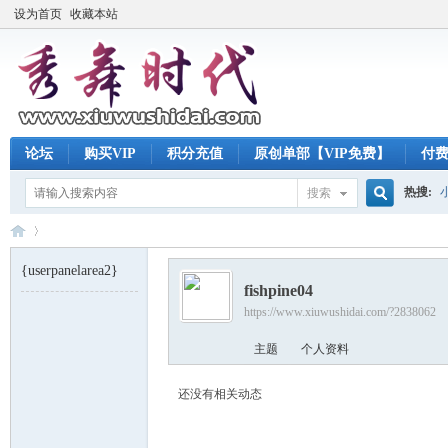
设为首页
收藏本站
论坛
购买VIP
积分充值
原创单部【VIP免费】
付
热搜:
搜索
搜
{userpanelarea2}
fishpine04
索
https://www.xiuwushidai.com/?2838062
秀
›
主题
个人资料
还没有相关动态