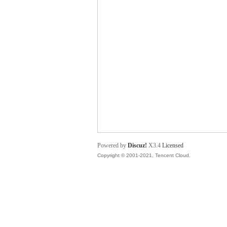
舞
时
Powered by
Discuz!
X3.4
Licensed
Copyright © 2001-2021, Tencent Cloud.
代