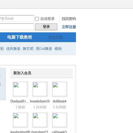
自动登录
找回密码
登录
立即注册
电脑下载教程
快捷导航
精彩
优尚舞姿
舞艺吧
黑Girl舞姿
模拍
新加入会员
友
息
DuelundFrankl
bonehelmet16
dolllimit4
1 秒前
1 分钟前
3 分钟前
legalzephyr00
riversheet21
calfspade5