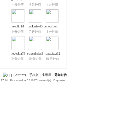
4 分钟前
4 分钟前
5 分钟前
needlimit1
bankerfold5
periodsponge6
6 分钟前
7 分钟前
8 分钟前
nodeskin79
screenhelen3
roastpizza12
9 分钟前
10 分钟前
10 分钟前
|
Archiver
|
手机版
|
小黑屋
|
秀舞时代
 17:14
, Processed in 0.010474 second(s), 13 queries .