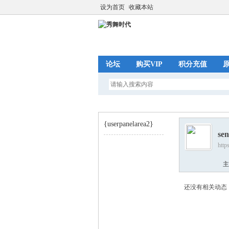
设为首页
收藏本站
论坛
购买VIP
积分充值
{userpanelarea2}
sen
http
秀
›
主
还没有相关动态