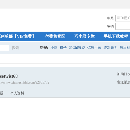
帐号
密码
原创单部【VIP免费】
付费售卖区
巧小君专栏
手机下载教程
热搜:
小琪
棋子
黑Girl舞姿
炫舞世家
绝对舞力
舞出
搜索
搜
加为好
setwist68
索
发送消
s://www.xiuwushidai.com/?2835772
题
个人资料