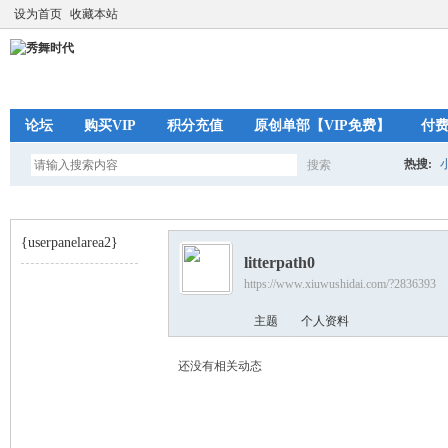
设为首页
收藏本站
论坛
购买VIP
积分充值
原创单部【VIP免费】
付
热搜:
搜索
搜
{userpanelarea2}
litterpath0
索
https://www.xiuwushidai.com/?2836393
秀
›
主题
个人资料
还没有相关动态