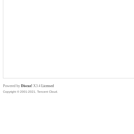
舞
时
Powered by
Discuz!
X3.4
Licensed
Copyright © 2001-2021, Tencent Cloud.
代